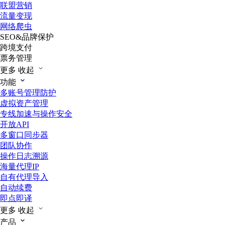
联盟营销
流量变现
网络爬虫
SEO&品牌保护
跨境支付
票务管理
更多
收起
功能
多账号管理防护
虚拟资产管理
专线加速与操作安全
开放API
多窗口同步器
团队协作
操作日志溯源
海量代理IP
自有代理导入
自动续费
即点即译
更多
收起
产品