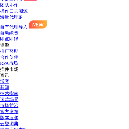
团队协作
操作日志溯源
海量代理IP
自有代理导入
自动续费
即点即译
资源
推广奖励
合作伙伴
RPA市场
插件市场
资讯
博客
新闻
技术指南
运营场景
市场前沿
官方发布
版本速递
云登词典