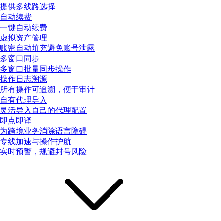
提供多线路选择
自动续费
一键自动续费
虚拟资产管理
账密自动填充避免账号泄露
多窗口同步
多窗口批量同步操作
操作日志溯源
所有操作可追溯，便于审计
自有代理导入
灵活导入自己的代理配置
即点即译
为跨境业务消除语言障碍
专线加速与操作护航
实时预警，规避封号风险