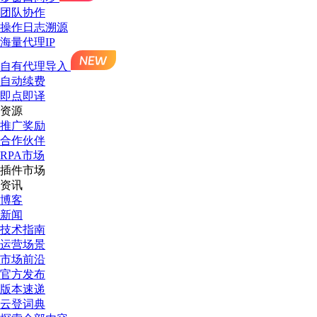
团队协作
操作日志溯源
海量代理IP
自有代理导入
自动续费
即点即译
资源
推广奖励
合作伙伴
RPA市场
插件市场
资讯
博客
新闻
技术指南
运营场景
市场前沿
官方发布
版本速递
云登词典