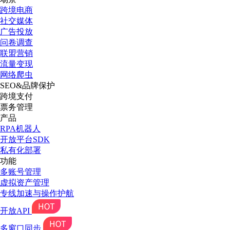
跨境电商
社交媒体
广告投放
问卷调查
联盟营销
流量变现
网络爬虫
SEO&品牌保护
跨境支付
票务管理
产品
RPA机器人
开放平台SDK
私有化部署
功能
多账号管理
虚拟资产管理
专线加速与操作护航
开放API
多窗口同步