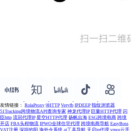
友情链接：
RolaProxy
9HTTP
Veryfb
IPDEEP
指纹浏览器
51Tracking跨境物流API查询专家
神龙代理IP
巨量HTTP代理
闪
臣http
流冠代理IP
星空HTTP代理
扬帆出海
ESG跨境电商
跨境
开店
FBA头程物流
IPWO全球住宅代理
跨境电商导航
EasyBoss
VAT注册
深圳的阳
海外仓系统
ai工具导航
天启ip代理
vmos云手