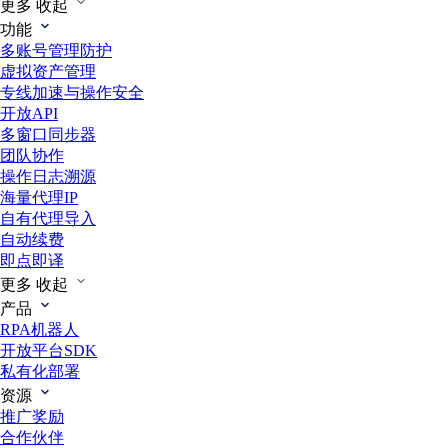
更多
收起
功能
多账号管理防护
虚拟资产管理
专线加速与操作安全
开放API
多窗口同步器
团队协作
操作日志溯源
海量代理IP
自有代理导入
自动续费
即点即译
更多
收起
产品
RPA机器人
开放平台SDK
私有化部署
资源
推广奖励
合作伙伴