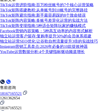
TikTok运营进阶指南:百万粉丝账号的7个核心运营策略
TikTok矩阵搭建教程:从单账号到10账号的完整路径
TikTok矩阵避坑指南:新手最容易踩的8个致命错误
TikTok矩阵内容策略:多账号差异化运营的实战方法
TikTok矩阵变现指南:5种适合矩阵玩家的赚钱模式
Facebook营销内容策略：5种高互动率的内容形式解析
独立站运营客户留存:复购率提升50%的会员体系搭建
独立站运营SEO优化:让谷歌自然流量提升3倍的实战技巧
Instagram营销工具盘点:2026年必备的10款提效神器
YouTube运营数据分析:4个关键指标驱动频道增长
售前咨询
18167165521
1261362654
18167165521