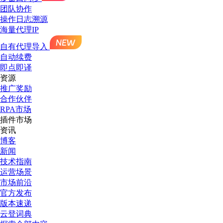
团队协作
操作日志溯源
海量代理IP
自有代理导入
自动续费
即点即译
资源
推广奖励
合作伙伴
RPA市场
插件市场
资讯
博客
新闻
技术指南
运营场景
市场前沿
官方发布
版本速递
云登词典