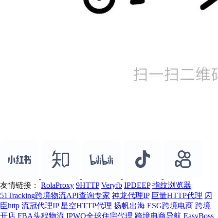
友情链接：
RolaProxy
9HTTP
Veryfb
IPDEEP
指纹浏览器
51Tracking跨境物流API查询专家
神龙代理IP
巨量HTTP代理
闪
臣http
流冠代理IP
星空HTTP代理
扬帆出海
ESG跨境电商
跨境
开店
FBA头程物流
IPWO全球住宅代理
跨境电商导航
EasyBoss