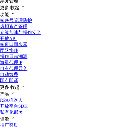
票务管理
更多
收起
功能
多账号管理防护
虚拟资产管理
专线加速与操作安全
开放API
多窗口同步器
团队协作
操作日志溯源
海量代理IP
自有代理导入
自动续费
即点即译
更多
收起
产品
RPA机器人
开放平台SDK
私有化部署
资源
推广奖励