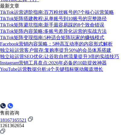
最新文章
TikTok运营进阶指南:百万粉丝账号的7个核心运营策略
TikTok矩阵搭建教程:从单账号到10账号的完整路径
TikTok矩阵避坑指南:新手最容易踩的8个致命错误
TikTok矩阵内容策略:多账号差异化运营的实战方法
TikTok矩阵变现指南:5种适合矩阵玩家的赚钱模式
Facebook营销内容策略：5种高互动率的内容形式解析
独立站运营客户留存:复购率提升50%的会员体系搭建
独立站运营SEO优化:让谷歌自然流量提升3倍的实战技巧
Instagram营销工具盘点:2026年必备的10款提效神器
YouTube运营数据分析:4个关键指标驱动频道增长
售前咨询
18167165521
1261362654