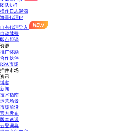
团队协作
操作日志溯源
海量代理IP
自有代理导入
自动续费
即点即译
资源
推广奖励
合作伙伴
RPA市场
插件市场
资讯
博客
新闻
技术指南
运营场景
市场前沿
官方发布
版本速递
云登词典