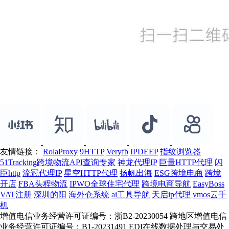
友情链接：
RolaProxy
9HTTP
Veryfb
IPDEEP
指纹浏览器
51Tracking跨境物流API查询专家
神龙代理IP
巨量HTTP代理
闪
臣http
流冠代理IP
星空HTTP代理
扬帆出海
ESG跨境电商
跨境
开店
FBA头程物流
IPWO全球住宅代理
跨境电商导航
EasyBoss
VAT注册
深圳的阳
海外仓系统
ai工具导航
天启ip代理
vmos云手
机
增值电信业务经营许可证编号：浙B2-20230054 跨地区增值电信
业务经营许可证编号：B1-20231491 EDI在线数据处理与交易处