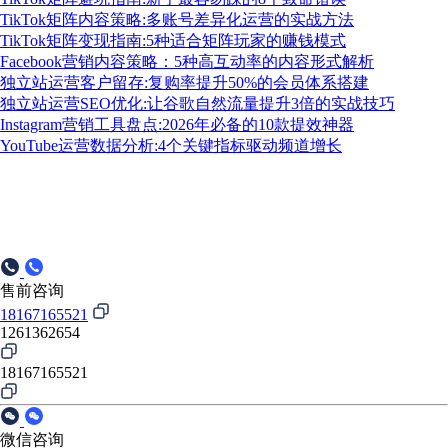
TikTok矩阵内容策略:多账号差异化运营的实战方法
TikTok矩阵变现指南:5种适合矩阵玩家的赚钱模式
Facebook营销内容策略：5种高互动率的内容形式解析
独立站运营客户留存:复购率提升50%的会员体系搭建
独立站运营SEO优化:让谷歌自然流量提升3倍的实战技巧
Instagram营销工具盘点:2026年必备的10款提效神器
YouTube运营数据分析:4个关键指标驱动频道增长
售前咨询
18167165521
1261362654
18167165521
微信咨询