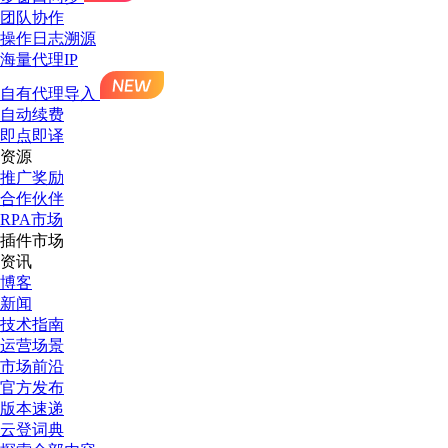
团队协作
操作日志溯源
海量代理IP
自有代理导入
自动续费
即点即译
资源
推广奖励
合作伙伴
RPA市场
插件市场
资讯
博客
新闻
技术指南
运营场景
市场前沿
官方发布
版本速递
云登词典