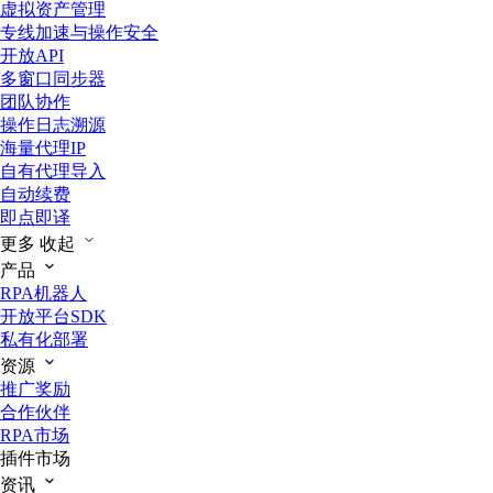
虚拟资产管理
专线加速与操作安全
开放API
多窗口同步器
团队协作
操作日志溯源
海量代理IP
自有代理导入
自动续费
即点即译
更多
收起
产品
RPA机器人
开放平台SDK
私有化部署
资源
推广奖励
合作伙伴
RPA市场
插件市场
资讯