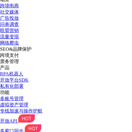
跨境电商
社交媒体
广告投放
问卷调查
联盟营销
流量变现
网络爬虫
SEO&品牌保护
跨境支付
票务管理
产品
RPA机器人
开放平台SDK
私有化部署
功能
多账号管理
虚拟资产管理
专线加速与操作护航
开放API
多窗口同步