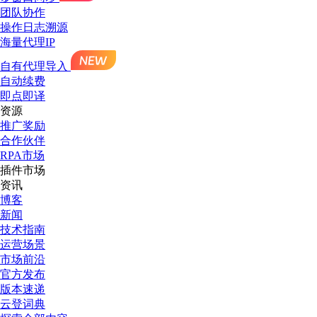
团队协作
操作日志溯源
海量代理IP
自有代理导入
自动续费
即点即译
资源
推广奖励
合作伙伴
RPA市场
插件市场
资讯
博客
新闻
技术指南
运营场景
市场前沿
官方发布
版本速递
云登词典