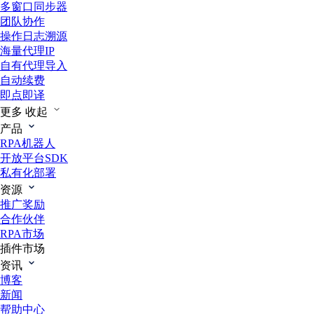
多窗口同步器
团队协作
操作日志溯源
海量代理IP
自有代理导入
自动续费
即点即译
更多
收起
产品
RPA机器人
开放平台SDK
私有化部署
资源
推广奖励
合作伙伴
RPA市场
插件市场
资讯
博客
新闻
帮助中心