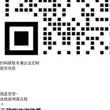
扫码获取专属企业定制
提交信息
我是登登~
在线咨询请点我