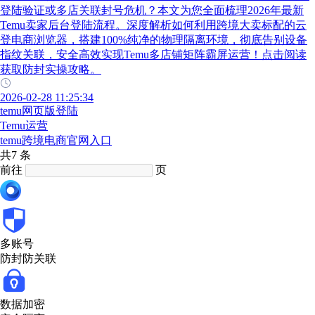
登陆验证或多店关联封号危机？本文为您全面梳理2026年最新
Temu卖家后台登陆流程。深度解析如何利用跨境大卖标配的云
登电商浏览器，搭建100%纯净的物理隔离环境，彻底告别设备
指纹关联，安全高效实现Temu多店铺矩阵霸屏运营！点击阅读
获取防封实操攻略。
2026-02-28 11:25:34
temu网页版登陆
Temu运营
temu跨境电商官网入口
共7 条
前往
页
多账号
防封防关联
数据加密