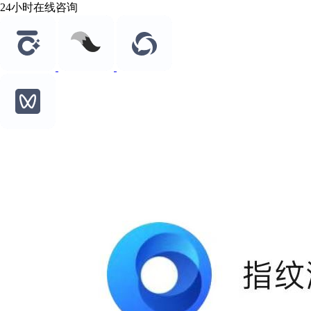
24小时在线咨询