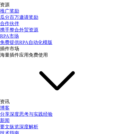
资源
推广奖励
瓜分百万邀请奖励
合作伙伴
携手整合外贸资源
RPA市场
免费提供RPA自动化模版
插件市场
海量插件应用免费使用
资讯
博客
分享深度思考与实践经验
新闻
要文纵览深度解析
技术指南