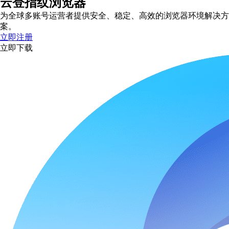
云登指纹浏览器
为全球多账号运营者提供安全、稳定、高效的浏览器环境解决方
案。
立即注册
立即下载