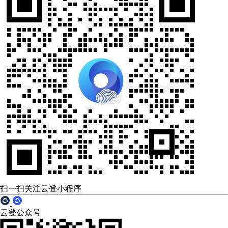
扫一扫关注云登小程序
云登公众号