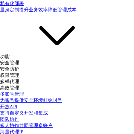
私有化部署
量身定制提升业务效率降低管理成本
功能
安全管理
安全防护
权限管理
多样代理
高效管理
多账号管理
为账号提供安全环境杜绝封号
开放API
支持自定义开发和集成
团队协作
多人协作共同管理多账户
海量代理IP