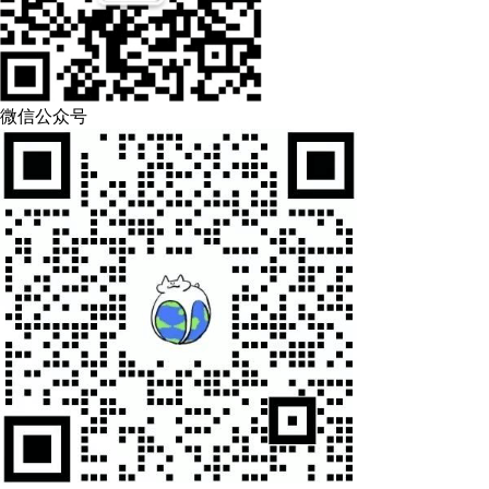
微信公众号