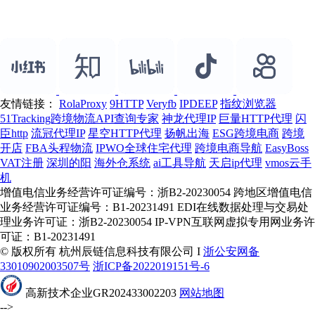
友情链接：
RolaProxy
9HTTP
Veryfb
IPDEEP
指纹浏览器
51Tracking跨境物流API查询专家
神龙代理IP
巨量HTTP代理
闪
臣http
流冠代理IP
星空HTTP代理
扬帆出海
ESG跨境电商
跨境
开店
FBA头程物流
IPWO全球住宅代理
跨境电商导航
EasyBoss
VAT注册
深圳的阳
海外仓系统
ai工具导航
天启ip代理
vmos云手
机
增值电信业务经营许可证编号：浙B2-20230054 跨地区增值电信
业务经营许可证编号：B1-20231491 EDI在线数据处理与交易处
理业务许可证：浙B2-20230054 IP-VPN互联网虚拟专用网业务许
可证：B1-20231491
© 版权所有 杭州辰链信息科技有限公司 I
浙公安网备
33010902003507号
浙ICP备2022019151号-6
高新技术企业GR202433002203
网站地图
-->