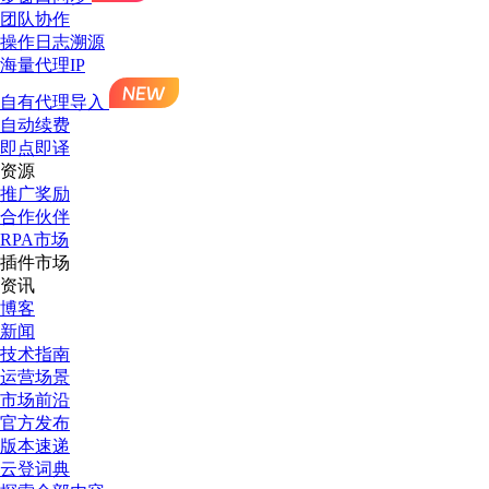
团队协作
操作日志溯源
海量代理IP
自有代理导入
自动续费
即点即译
资源
推广奖励
合作伙伴
RPA市场
插件市场
资讯
博客
新闻
技术指南
运营场景
市场前沿
官方发布
版本速递
云登词典