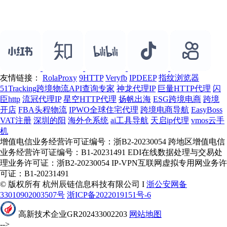
友情链接：
RolaProxy
9HTTP
Veryfb
IPDEEP
指纹浏览器
51Tracking跨境物流API查询专家
神龙代理IP
巨量HTTP代理
闪
臣http
流冠代理IP
星空HTTP代理
扬帆出海
ESG跨境电商
跨境
开店
FBA头程物流
IPWO全球住宅代理
跨境电商导航
EasyBoss
VAT注册
深圳的阳
海外仓系统
ai工具导航
天启ip代理
vmos云手
机
增值电信业务经营许可证编号：浙B2-20230054 跨地区增值电信
业务经营许可证编号：B1-20231491 EDI在线数据处理与交易处
理业务许可证：浙B2-20230054 IP-VPN互联网虚拟专用网业务许
可证：B1-20231491
© 版权所有 杭州辰链信息科技有限公司 I
浙公安网备
33010902003507号
浙ICP备2022019151号-6
高新技术企业GR202433002203
网站地图
-->