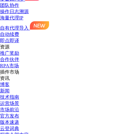
团队协作
操作日志溯源
海量代理IP
自有代理导入
自动续费
即点即译
资源
推广奖励
合作伙伴
RPA市场
插件市场
资讯
博客
新闻
技术指南
运营场景
市场前沿
官方发布
版本速递
云登词典