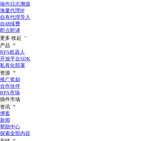
操作日志溯源
海量代理IP
自有代理导入
自动续费
即点即译
更多
收起
产品
RPA机器人
开放平台SDK
私有化部署
资源
推广奖励
合作伙伴
RPA市场
插件市场
资讯
博客
新闻
帮助中心
探索全部内容
辰链