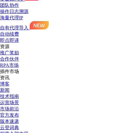
团队协作
操作日志溯源
海量代理IP
自有代理导入
自动续费
即点即译
资源
推广奖励
合作伙伴
RPA市场
插件市场
资讯
博客
新闻
技术指南
运营场景
市场前沿
官方发布
版本速递
云登词典