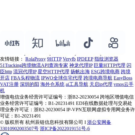
友情链接：
RolaProxy
9HTTP
Veryfb
IPDEEP
指纹浏览器
51Tracking跨境物流API查询专家
神龙代理IP
巨量HTTP代理
闪
臣http
流冠代理IP
星空HTTP代理
扬帆出海
ESG跨境电商
跨境
开店
FBA头程物流
IPWO全球住宅代理
跨境电商导航
EasyBoss
VAT注册
深圳的阳
海外仓系统
ai工具导航
天启ip代理
vmos云手
机
增值电信业务经营许可证编号：浙B2-20230054 跨地区增值电信
业务经营许可证编号：B1-20231491 EDI在线数据处理与交易处
理业务许可证：浙B2-20230054 IP-VPN互联网虚拟专用网业务许
可证：B1-20231491
© 版权所有 杭州辰链信息科技有限公司 I
浙公安网备
33010902003507号
浙ICP备2022019151号-6