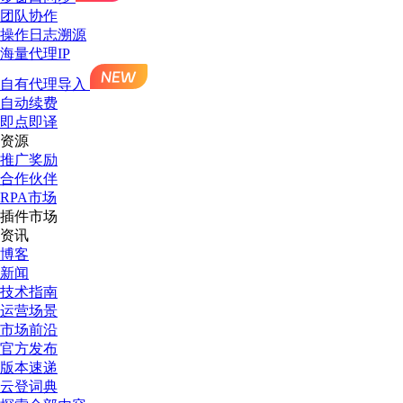
团队协作
操作日志溯源
海量代理IP
自有代理导入
自动续费
即点即译
资源
推广奖励
合作伙伴
RPA市场
插件市场
资讯
博客
新闻
技术指南
运营场景
市场前沿
官方发布
版本速递
云登词典