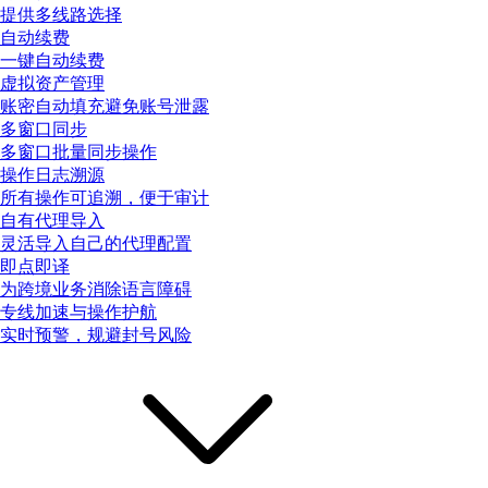
提供多线路选择
自动续费
一键自动续费
虚拟资产管理
账密自动填充避免账号泄露
多窗口同步
多窗口批量同步操作
操作日志溯源
所有操作可追溯，便于审计
自有代理导入
灵活导入自己的代理配置
即点即译
为跨境业务消除语言障碍
专线加速与操作护航
实时预警，规避封号风险