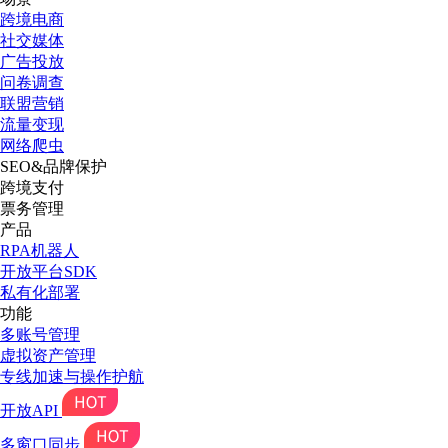
跨境电商
社交媒体
广告投放
问卷调查
联盟营销
流量变现
网络爬虫
SEO&品牌保护
跨境支付
票务管理
产品
RPA机器人
开放平台SDK
私有化部署
功能
多账号管理
虚拟资产管理
专线加速与操作护航
开放API
多窗口同步