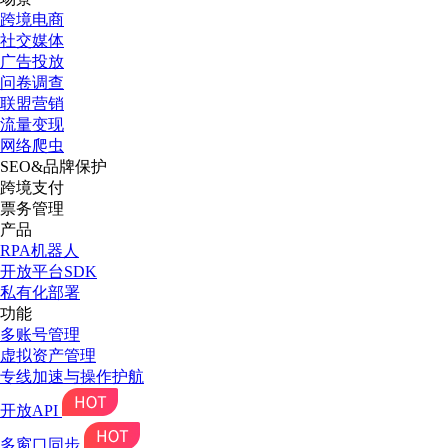
跨境电商
社交媒体
广告投放
问卷调查
联盟营销
流量变现
网络爬虫
SEO&品牌保护
跨境支付
票务管理
产品
RPA机器人
开放平台SDK
私有化部署
功能
多账号管理
虚拟资产管理
专线加速与操作护航
开放API
多窗口同步