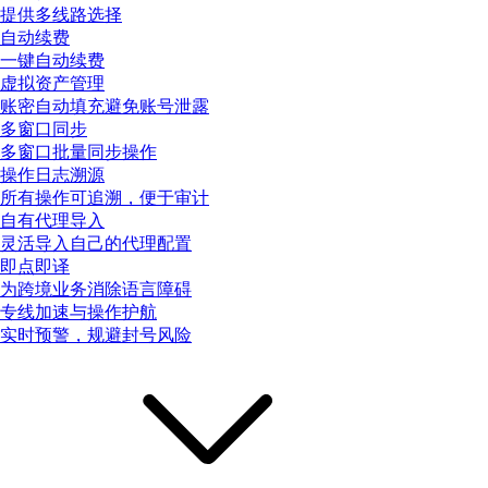
提供多线路选择
自动续费
一键自动续费
虚拟资产管理
账密自动填充避免账号泄露
多窗口同步
多窗口批量同步操作
操作日志溯源
所有操作可追溯，便于审计
自有代理导入
灵活导入自己的代理配置
即点即译
为跨境业务消除语言障碍
专线加速与操作护航
实时预警，规避封号风险