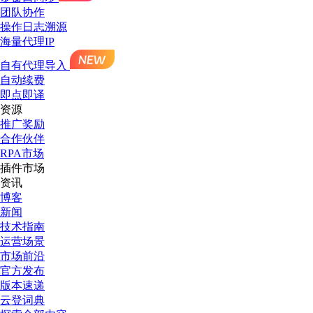
团队协作
操作日志溯源
海量代理IP
自有代理导入
自动续费
即点即译
资源
推广奖励
合作伙伴
RPA市场
插件市场
资讯
博客
新闻
技术指南
运营场景
市场前沿
官方发布
版本速递
云登词典