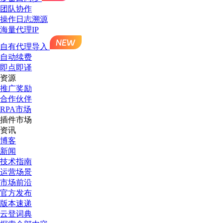
团队协作
操作日志溯源
海量代理IP
自有代理导入
自动续费
即点即译
资源
推广奖励
合作伙伴
RPA市场
插件市场
资讯
博客
新闻
技术指南
运营场景
市场前沿
官方发布
版本速递
云登词典