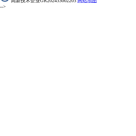
高新技术企业GR202433002203
网站地图
-->