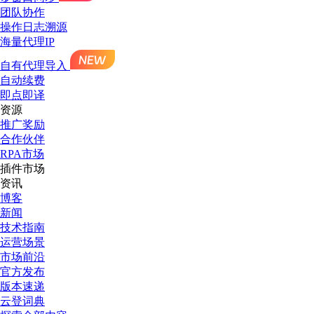
团队协作
操作日志溯源
海量代理IP
自有代理导入
自动续费
即点即译
资源
推广奖励
合作伙伴
RPA市场
插件市场
资讯
博客
新闻
技术指南
运营场景
市场前沿
官方发布
版本速递
云登词典