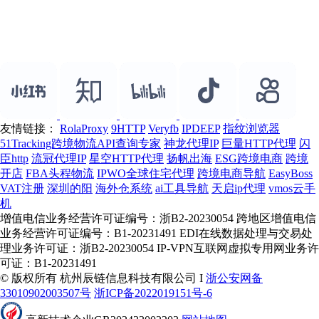
友情链接：
RolaProxy
9HTTP
Veryfb
IPDEEP
指纹浏览器
51Tracking跨境物流API查询专家
神龙代理IP
巨量HTTP代理
闪
臣http
流冠代理IP
星空HTTP代理
扬帆出海
ESG跨境电商
跨境
开店
FBA头程物流
IPWO全球住宅代理
跨境电商导航
EasyBoss
VAT注册
深圳的阳
海外仓系统
ai工具导航
天启ip代理
vmos云手
机
增值电信业务经营许可证编号：浙B2-20230054 跨地区增值电信
业务经营许可证编号：B1-20231491 EDI在线数据处理与交易处
理业务许可证：浙B2-20230054 IP-VPN互联网虚拟专用网业务许
可证：B1-20231491
© 版权所有 杭州辰链信息科技有限公司 I
浙公安网备
33010902003507号
浙ICP备2022019151号-6