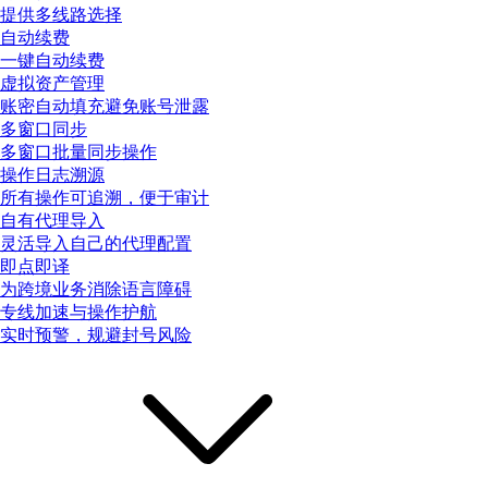
提供多线路选择
自动续费
一键自动续费
虚拟资产管理
账密自动填充避免账号泄露
多窗口同步
多窗口批量同步操作
操作日志溯源
所有操作可追溯，便于审计
自有代理导入
灵活导入自己的代理配置
即点即译
为跨境业务消除语言障碍
专线加速与操作护航
实时预警，规避封号风险