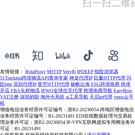
友情链接：
RolaProxy
9HTTP
Veryfb
IPDEEP
指纹浏览器
51Tracking跨境物流API查询专家
神龙代理IP
巨量HTTP代理
闪
臣http
流冠代理IP
星空HTTP代理
扬帆出海
ESG跨境电商
跨境
开店
FBA头程物流
IPWO全球住宅代理
跨境电商导航
EasyBoss
VAT注册
深圳的阳
海外仓系统
ai工具导航
天启ip代理
vmos云手
机
增值电信业务经营许可证编号：浙B2-20230054 跨地区增值电信
业务经营许可证编号：B1-20231491 EDI在线数据处理与交易处
理业务许可证：浙B2-20230054 IP-VPN互联网虚拟专用网业务许
可证：B1-20231491
© 版权所有 杭州辰链信息科技有限公司 I
浙公安网备