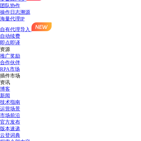
团队协作
操作日志溯源
海量代理IP
自有代理导入
自动续费
即点即译
资源
推广奖励
合作伙伴
RPA市场
插件市场
资讯
博客
新闻
技术指南
运营场景
市场前沿
官方发布
版本速递
云登词典