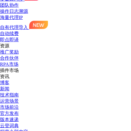
团队协作
操作日志溯源
海量代理IP
自有代理导入
自动续费
即点即译
资源
推广奖励
合作伙伴
RPA市场
插件市场
资讯
博客
新闻
技术指南
运营场景
市场前沿
官方发布
版本速递
云登词典