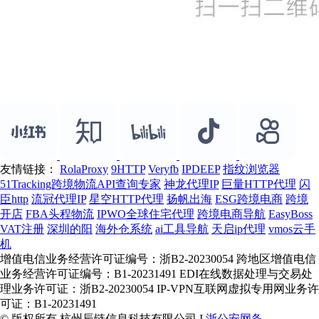
友情链接：
RolaProxy
9HTTP
Veryfb
IPDEEP
指纹浏览器
51Tracking跨境物流API查询专家
神龙代理IP
巨量HTTP代理
闪
臣http
流冠代理IP
星空HTTP代理
扬帆出海
ESG跨境电商
跨境
开店
FBA头程物流
IPWO全球住宅代理
跨境电商导航
EasyBoss
VAT注册
深圳的阳
海外仓系统
ai工具导航
天启ip代理
vmos云手
机
增值电信业务经营许可证编号：浙B2-20230054 跨地区增值电信
业务经营许可证编号：B1-20231491 EDI在线数据处理与交易处
理业务许可证：浙B2-20230054 IP-VPN互联网虚拟专用网业务许
可证：B1-20231491
© 版权所有 杭州辰链信息科技有限公司 I
浙公安网备