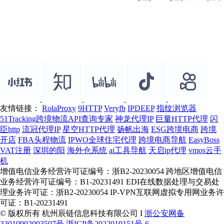
友情链接：
RolaProxy
9HTTP
Veryfb
IPDEEP
指纹浏览器
51Tracking跨境物流API查询专家
神龙代理IP
巨量HTTP代理
闪
臣http
流冠代理IP
星空HTTP代理
扬帆出海
ESG跨境电商
跨境
开店
FBA头程物流
IPWO全球住宅代理
跨境电商导航
EasyBoss
VAT注册
深圳的阳
海外仓系统
ai工具导航
天启ip代理
vmos云手
机
增值电信业务经营许可证编号：浙B2-20230054 跨地区增值电信
业务经营许可证编号：B1-20231491 EDI在线数据处理与交易处
理业务许可证：浙B2-20230054 IP-VPN互联网虚拟专用网业务许
可证：B1-20231491
© 版权所有 杭州辰链信息科技有限公司 I
浙公安网备
33010902003507号
浙ICP备2022019151号-6