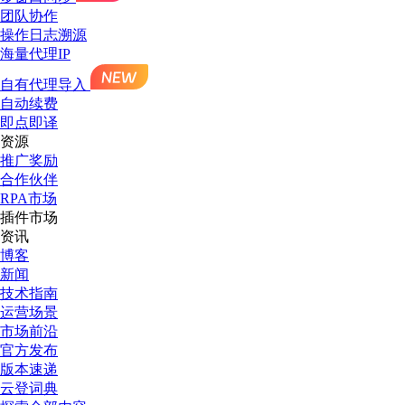
团队协作
操作日志溯源
海量代理IP
自有代理导入
自动续费
即点即译
资源
推广奖励
合作伙伴
RPA市场
插件市场
资讯
博客
新闻
技术指南
运营场景
市场前沿
官方发布
版本速递
云登词典