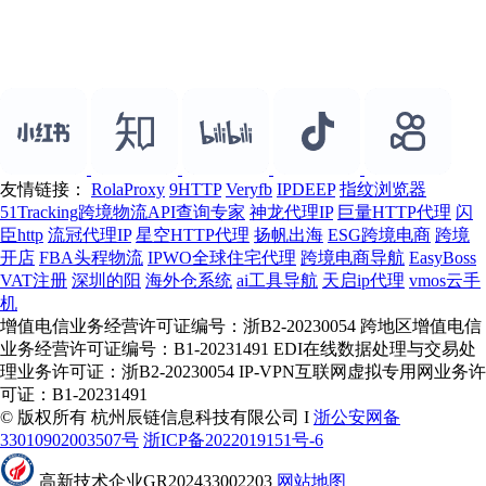
友情链接：
RolaProxy
9HTTP
Veryfb
IPDEEP
指纹浏览器
51Tracking跨境物流API查询专家
神龙代理IP
巨量HTTP代理
闪
臣http
流冠代理IP
星空HTTP代理
扬帆出海
ESG跨境电商
跨境
开店
FBA头程物流
IPWO全球住宅代理
跨境电商导航
EasyBoss
VAT注册
深圳的阳
海外仓系统
ai工具导航
天启ip代理
vmos云手
机
增值电信业务经营许可证编号：浙B2-20230054 跨地区增值电信
业务经营许可证编号：B1-20231491 EDI在线数据处理与交易处
理业务许可证：浙B2-20230054 IP-VPN互联网虚拟专用网业务许
可证：B1-20231491
© 版权所有 杭州辰链信息科技有限公司 I
浙公安网备
33010902003507号
浙ICP备2022019151号-6
高新技术企业GR202433002203
网站地图