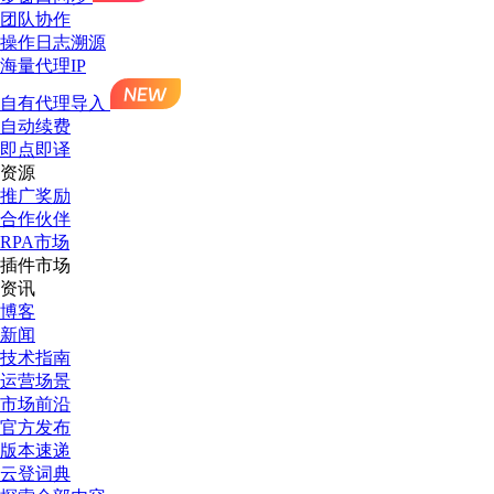
团队协作
操作日志溯源
海量代理IP
自有代理导入
自动续费
即点即译
资源
推广奖励
合作伙伴
RPA市场
插件市场
资讯
博客
新闻
技术指南
运营场景
市场前沿
官方发布
版本速递
云登词典