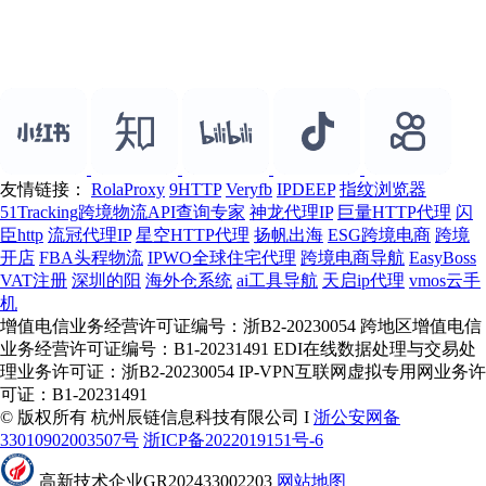
友情链接：
RolaProxy
9HTTP
Veryfb
IPDEEP
指纹浏览器
51Tracking跨境物流API查询专家
神龙代理IP
巨量HTTP代理
闪
臣http
流冠代理IP
星空HTTP代理
扬帆出海
ESG跨境电商
跨境
开店
FBA头程物流
IPWO全球住宅代理
跨境电商导航
EasyBoss
VAT注册
深圳的阳
海外仓系统
ai工具导航
天启ip代理
vmos云手
机
增值电信业务经营许可证编号：浙B2-20230054 跨地区增值电信
业务经营许可证编号：B1-20231491 EDI在线数据处理与交易处
理业务许可证：浙B2-20230054 IP-VPN互联网虚拟专用网业务许
可证：B1-20231491
© 版权所有 杭州辰链信息科技有限公司 I
浙公安网备
33010902003507号
浙ICP备2022019151号-6
高新技术企业GR202433002203
网站地图