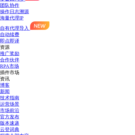
团队协作
操作日志溯源
海量代理IP
自有代理导入
自动续费
即点即译
资源
推广奖励
合作伙伴
RPA市场
插件市场
资讯
博客
新闻
技术指南
运营场景
市场前沿
官方发布
版本速递
云登词典