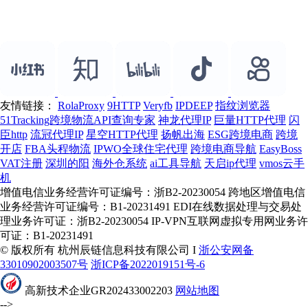
友情链接：
RolaProxy
9HTTP
Veryfb
IPDEEP
指纹浏览器
51Tracking跨境物流API查询专家
神龙代理IP
巨量HTTP代理
闪
臣http
流冠代理IP
星空HTTP代理
扬帆出海
ESG跨境电商
跨境
开店
FBA头程物流
IPWO全球住宅代理
跨境电商导航
EasyBoss
VAT注册
深圳的阳
海外仓系统
ai工具导航
天启ip代理
vmos云手
机
增值电信业务经营许可证编号：浙B2-20230054 跨地区增值电信
业务经营许可证编号：B1-20231491 EDI在线数据处理与交易处
理业务许可证：浙B2-20230054 IP-VPN互联网虚拟专用网业务许
可证：B1-20231491
© 版权所有 杭州辰链信息科技有限公司 I
浙公安网备
33010902003507号
浙ICP备2022019151号-6
高新技术企业GR202433002203
网站地图
-->