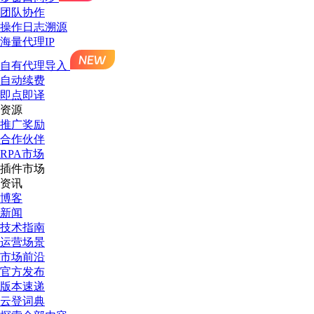
团队协作
操作日志溯源
海量代理IP
自有代理导入
自动续费
即点即译
资源
推广奖励
合作伙伴
RPA市场
插件市场
资讯
博客
新闻
技术指南
运营场景
市场前沿
官方发布
版本速递
云登词典