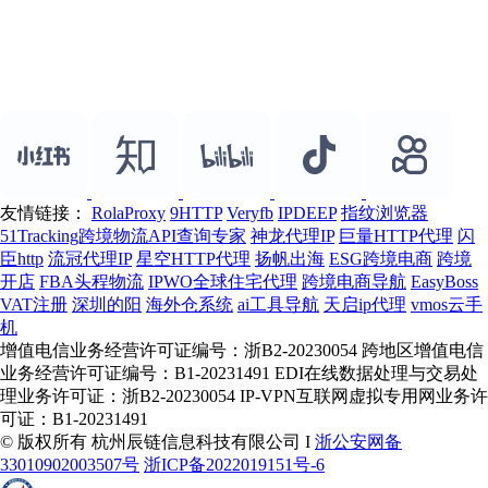
友情链接：
RolaProxy
9HTTP
Veryfb
IPDEEP
指纹浏览器
51Tracking跨境物流API查询专家
神龙代理IP
巨量HTTP代理
闪
臣http
流冠代理IP
星空HTTP代理
扬帆出海
ESG跨境电商
跨境
开店
FBA头程物流
IPWO全球住宅代理
跨境电商导航
EasyBoss
VAT注册
深圳的阳
海外仓系统
ai工具导航
天启ip代理
vmos云手
机
增值电信业务经营许可证编号：浙B2-20230054 跨地区增值电信
业务经营许可证编号：B1-20231491 EDI在线数据处理与交易处
理业务许可证：浙B2-20230054 IP-VPN互联网虚拟专用网业务许
可证：B1-20231491
© 版权所有 杭州辰链信息科技有限公司 I
浙公安网备
33010902003507号
浙ICP备2022019151号-6