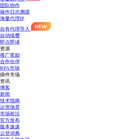
团队协作
操作日志溯源
海量代理IP
自有代理导入
自动续费
即点即译
资源
推广奖励
合作伙伴
RPA市场
插件市场
资讯
博客
新闻
技术指南
运营场景
市场前沿
官方发布
版本速递
云登词典