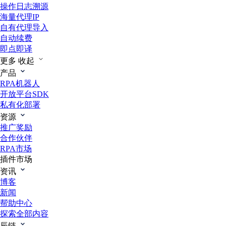
操作日志溯源
海量代理IP
自有代理导入
自动续费
即点即译
更多
收起
产品
RPA机器人
开放平台SDK
私有化部署
资源
推广奖励
合作伙伴
RPA市场
插件市场
资讯
博客
新闻
帮助中心
探索全部内容
辰链