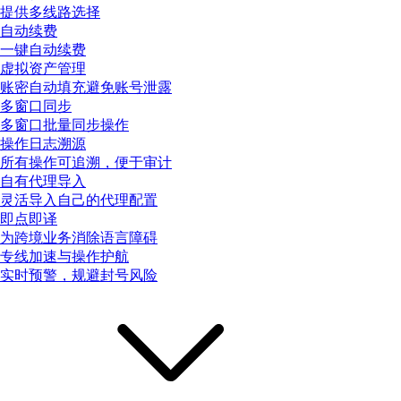
提供多线路选择
自动续费
一键自动续费
虚拟资产管理
账密自动填充避免账号泄露
多窗口同步
多窗口批量同步操作
操作日志溯源
所有操作可追溯，便于审计
自有代理导入
灵活导入自己的代理配置
即点即译
为跨境业务消除语言障碍
专线加速与操作护航
实时预警，规避封号风险