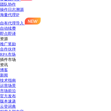
团队协作
操作日志溯源
海量代理IP
自有代理导入
自动续费
即点即译
资源
推广奖励
合作伙伴
RPA市场
插件市场
资讯
博客
新闻
技术指南
运营场景
市场前沿
官方发布
版本速递
云登词典