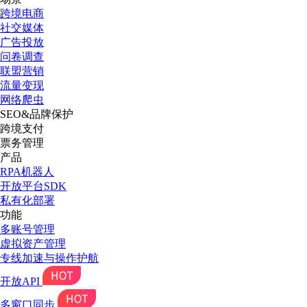
跨境电商
社交媒体
广告投放
问卷调查
联盟营销
流量变现
网络爬虫
SEO&品牌保护
跨境支付
票务管理
产品
RPA机器人
开放平台SDK
私有化部署
功能
多账号管理
虚拟资产管理
专线加速与操作护航
开放API
多窗口同步