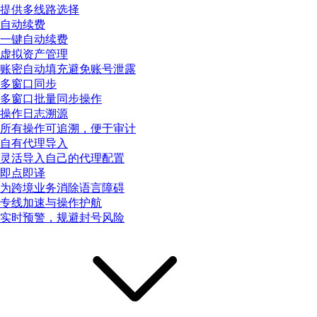
提供多线路选择
自动续费
一键自动续费
虚拟资产管理
账密自动填充避免账号泄露
多窗口同步
多窗口批量同步操作
操作日志溯源
所有操作可追溯，便于审计
自有代理导入
灵活导入自己的代理配置
即点即译
为跨境业务消除语言障碍
专线加速与操作护航
实时预警，规避封号风险