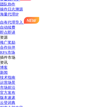
团队协作
操作日志溯源
海量代理IP
自有代理导入
自动续费
即点即译
资源
推广奖励
合作伙伴
RPA市场
插件市场
资讯
博客
新闻
技术指南
运营场景
市场前沿
官方发布
版本速递
云登词典