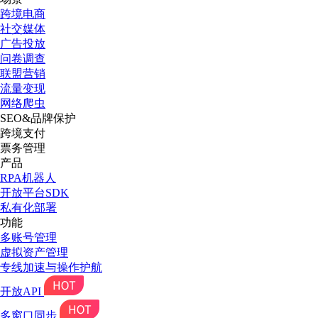
跨境电商
社交媒体
广告投放
问卷调查
联盟营销
流量变现
网络爬虫
SEO&品牌保护
跨境支付
票务管理
产品
RPA机器人
开放平台SDK
私有化部署
功能
多账号管理
虚拟资产管理
专线加速与操作护航
开放API
多窗口同步