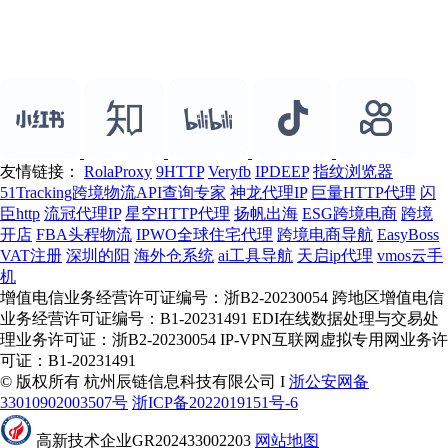
友情链接：
RolaProxy
9HTTP
Veryfb
IPDEEP
指纹浏览器
51Tracking跨境物流API查询专家
神龙代理IP
巨量HTTP代理
闪
臣http
流冠代理IP
星空HTTP代理
扬帆出海
ESG跨境电商
跨境
开店
FBA头程物流
IPWO全球住宅代理
跨境电商导航
EasyBoss
VAT注册
深圳的阳
海外仓系统
ai工具导航
天启ip代理
vmos云手
机
增值电信业务经营许可证编号：浙B2-20230054 跨地区增值电信
业务经营许可证编号：B1-20231491 EDI在线数据处理与交易处
理业务许可证：浙B2-20230054 IP-VPN互联网虚拟专用网业务许
可证：B1-20231491
© 版权所有 杭州辰链信息科技有限公司 I
浙公安网备
33010902003507号
浙ICP备2022019151号-6
高新技术企业GR202433002203
网站地图