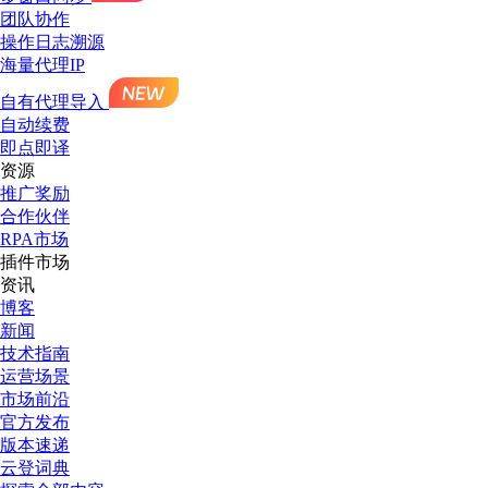
团队协作
操作日志溯源
海量代理IP
自有代理导入
自动续费
即点即译
资源
推广奖励
合作伙伴
RPA市场
插件市场
资讯
博客
新闻
技术指南
运营场景
市场前沿
官方发布
版本速递
云登词典