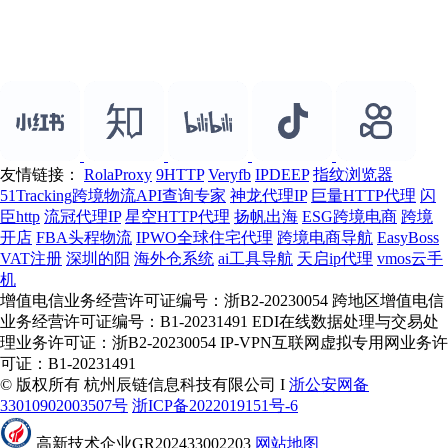
友情链接：
RolaProxy
9HTTP
Veryfb
IPDEEP
指纹浏览器
51Tracking跨境物流API查询专家
神龙代理IP
巨量HTTP代理
闪
臣http
流冠代理IP
星空HTTP代理
扬帆出海
ESG跨境电商
跨境
开店
FBA头程物流
IPWO全球住宅代理
跨境电商导航
EasyBoss
VAT注册
深圳的阳
海外仓系统
ai工具导航
天启ip代理
vmos云手
机
增值电信业务经营许可证编号：浙B2-20230054 跨地区增值电信
业务经营许可证编号：B1-20231491 EDI在线数据处理与交易处
理业务许可证：浙B2-20230054 IP-VPN互联网虚拟专用网业务许
可证：B1-20231491
© 版权所有 杭州辰链信息科技有限公司 I
浙公安网备
33010902003507号
浙ICP备2022019151号-6
高新技术企业GR202433002203
网站地图