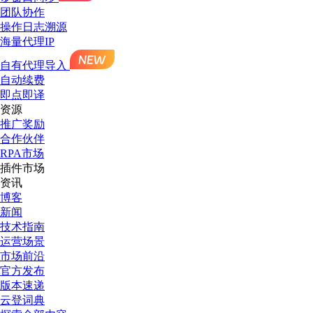
团队协作
操作日志溯源
海量代理IP
自有代理导入
自动续费
即点即译
资源
推广奖励
合作伙伴
RPA市场
插件市场
资讯
博客
新闻
技术指南
运营场景
市场前沿
官方发布
版本速递
云登词典