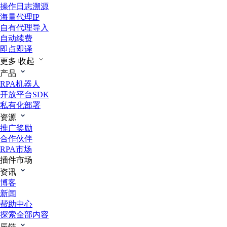
操作日志溯源
海量代理IP
自有代理导入
自动续费
即点即译
更多
收起
产品
RPA机器人
开放平台SDK
私有化部署
资源
推广奖励
合作伙伴
RPA市场
插件市场
资讯
博客
新闻
帮助中心
探索全部内容
辰链