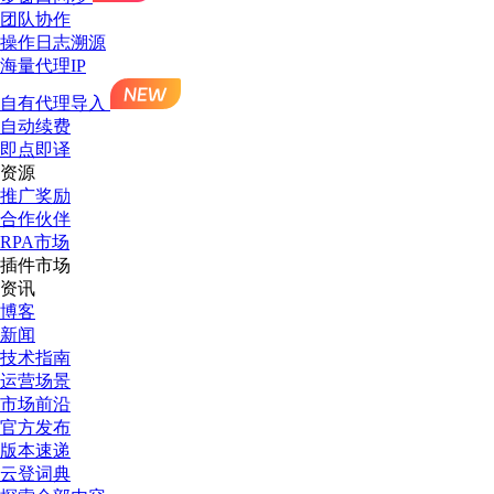
团队协作
操作日志溯源
海量代理IP
自有代理导入
自动续费
即点即译
资源
推广奖励
合作伙伴
RPA市场
插件市场
资讯
博客
新闻
技术指南
运营场景
市场前沿
官方发布
版本速递
云登词典