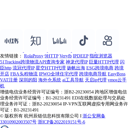
友情链接：
RolaProxy
9HTTP
Veryfb
IPDEEP
指纹浏览器
51Tracking跨境物流API查询专家
神龙代理IP
巨量HTTP代理
闪
臣http
流冠代理IP
星空HTTP代理
扬帆出海
ESG跨境电商
跨境
开店
FBA头程物流
IPWO全球住宅代理
跨境电商导航
EasyBoss
VAT注册
深圳的阳
海外仓系统
ai工具导航
天启ip代理
vmos云手
机
增值电信业务经营许可证编号：浙B2-20230054 跨地区增值电信
业务经营许可证编号：B1-20231491 EDI在线数据处理与交易处
理业务许可证：浙B2-20230054 IP-VPN互联网虚拟专用网业务许
可证：B1-20231491
© 版权所有 杭州辰链信息科技有限公司 I
浙公安网备
33010902003507号
浙ICP备2022019151号-6