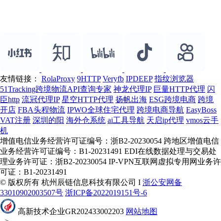
友情链接：
RolaProxy
9HTTP
Veryfb
IPDEEP
指纹浏览器
51Tracking跨境物流API查询专家
神龙代理IP
巨量HTTP代理
闪
臣http
流冠代理IP
星空HTTP代理
扬帆出海
ESG跨境电商
跨境
开店
FBA头程物流
IPWO全球住宅代理
跨境电商导航
EasyBoss
VAT注册
深圳的阳
海外仓系统
ai工具导航
天启ip代理
vmos云手
机
增值电信业务经营许可证编号：浙B2-20230054 跨地区增值电信
业务经营许可证编号：B1-20231491 EDI在线数据处理与交易处
理业务许可证：浙B2-20230054 IP-VPN互联网虚拟专用网业务许
可证：B1-20231491
© 版权所有 杭州辰链信息科技有限公司 I
浙公安网备
33010902003507号
浙ICP备2022019151号-6
高新技术企业GR202433002203
网站地图