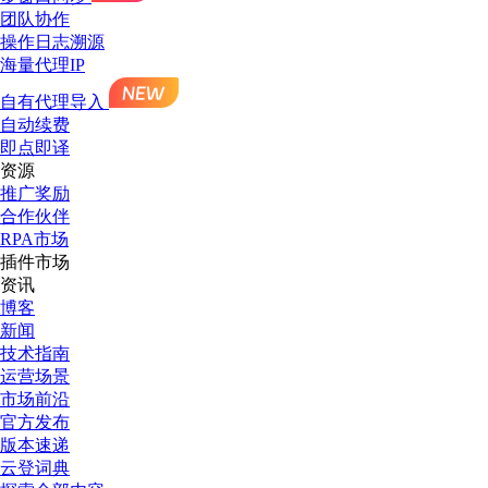
团队协作
操作日志溯源
海量代理IP
自有代理导入
自动续费
即点即译
资源
推广奖励
合作伙伴
RPA市场
插件市场
资讯
博客
新闻
技术指南
运营场景
市场前沿
官方发布
版本速递
云登词典