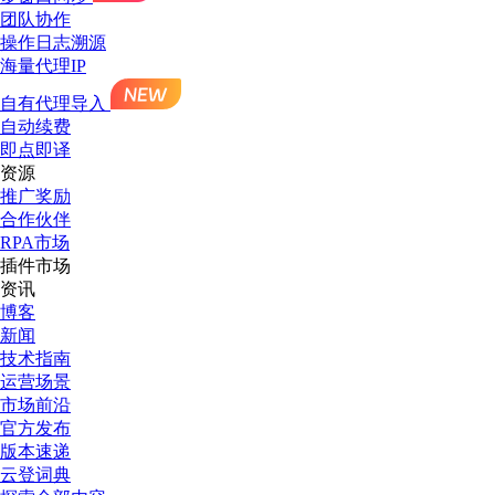
团队协作
操作日志溯源
海量代理IP
自有代理导入
自动续费
即点即译
资源
推广奖励
合作伙伴
RPA市场
插件市场
资讯
博客
新闻
技术指南
运营场景
市场前沿
官方发布
版本速递
云登词典