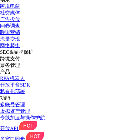
跨境电商
社交媒体
广告投放
问卷调查
联盟营销
流量变现
网络爬虫
SEO&品牌保护
跨境支付
票务管理
产品
RPA机器人
开放平台SDK
私有化部署
功能
多账号管理
虚拟资产管理
专线加速与操作护航
开放API
多窗口同步