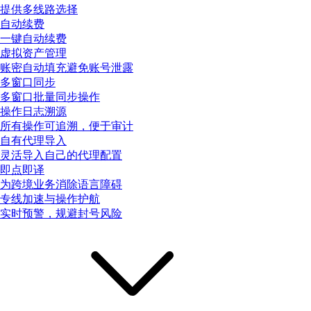
提供多线路选择
自动续费
一键自动续费
虚拟资产管理
账密自动填充避免账号泄露
多窗口同步
多窗口批量同步操作
操作日志溯源
所有操作可追溯，便于审计
自有代理导入
灵活导入自己的代理配置
即点即译
为跨境业务消除语言障碍
专线加速与操作护航
实时预警，规避封号风险