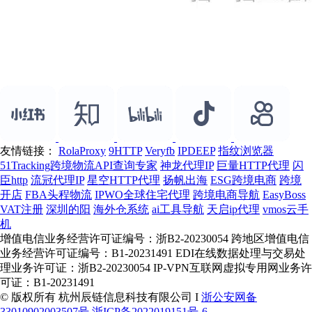
友情链接：
RolaProxy
9HTTP
Veryfb
IPDEEP
指纹浏览器
51Tracking跨境物流API查询专家
神龙代理IP
巨量HTTP代理
闪
臣http
流冠代理IP
星空HTTP代理
扬帆出海
ESG跨境电商
跨境
开店
FBA头程物流
IPWO全球住宅代理
跨境电商导航
EasyBoss
VAT注册
深圳的阳
海外仓系统
ai工具导航
天启ip代理
vmos云手
机
增值电信业务经营许可证编号：浙B2-20230054 跨地区增值电信
业务经营许可证编号：B1-20231491 EDI在线数据处理与交易处
理业务许可证：浙B2-20230054 IP-VPN互联网虚拟专用网业务许
可证：B1-20231491
© 版权所有 杭州辰链信息科技有限公司 I
浙公安网备
33010902003507号
浙ICP备2022019151号-6