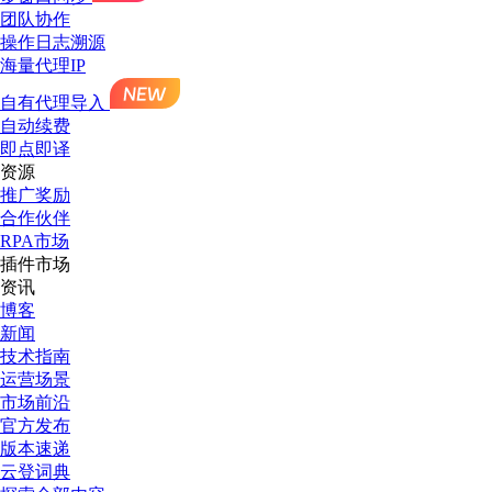
团队协作
操作日志溯源
海量代理IP
自有代理导入
自动续费
即点即译
资源
推广奖励
合作伙伴
RPA市场
插件市场
资讯
博客
新闻
技术指南
运营场景
市场前沿
官方发布
版本速递
云登词典