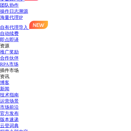
团队协作
操作日志溯源
海量代理IP
自有代理导入
自动续费
即点即译
资源
推广奖励
合作伙伴
RPA市场
插件市场
资讯
博客
新闻
技术指南
运营场景
市场前沿
官方发布
版本速递
云登词典