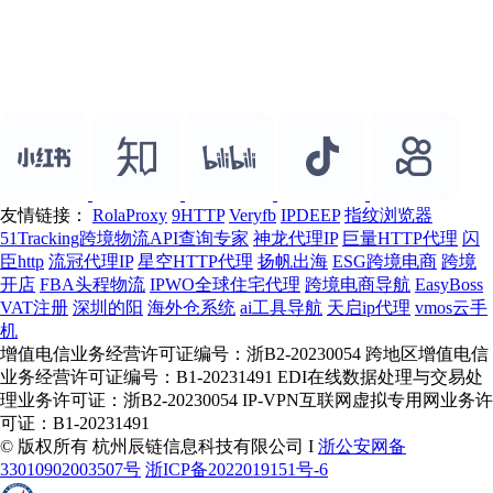
友情链接：
RolaProxy
9HTTP
Veryfb
IPDEEP
指纹浏览器
51Tracking跨境物流API查询专家
神龙代理IP
巨量HTTP代理
闪
臣http
流冠代理IP
星空HTTP代理
扬帆出海
ESG跨境电商
跨境
开店
FBA头程物流
IPWO全球住宅代理
跨境电商导航
EasyBoss
VAT注册
深圳的阳
海外仓系统
ai工具导航
天启ip代理
vmos云手
机
增值电信业务经营许可证编号：浙B2-20230054 跨地区增值电信
业务经营许可证编号：B1-20231491 EDI在线数据处理与交易处
理业务许可证：浙B2-20230054 IP-VPN互联网虚拟专用网业务许
可证：B1-20231491
© 版权所有 杭州辰链信息科技有限公司 I
浙公安网备
33010902003507号
浙ICP备2022019151号-6