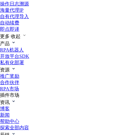
操作日志溯源
海量代理IP
自有代理导入
自动续费
即点即译
更多
收起
产品
RPA机器人
开放平台SDK
私有化部署
资源
推广奖励
合作伙伴
RPA市场
插件市场
资讯
博客
新闻
帮助中心
探索全部内容
辰链