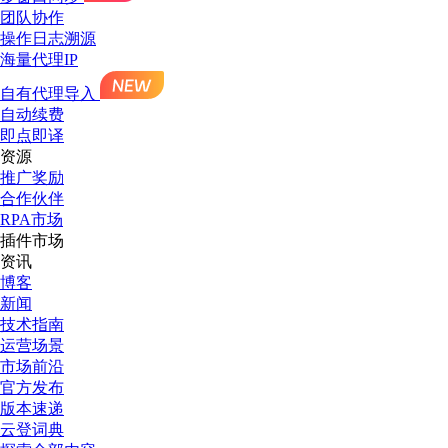
团队协作
操作日志溯源
海量代理IP
自有代理导入
自动续费
即点即译
资源
推广奖励
合作伙伴
RPA市场
插件市场
资讯
博客
新闻
技术指南
运营场景
市场前沿
官方发布
版本速递
云登词典