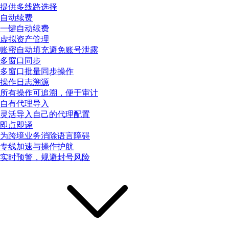
提供多线路选择
自动续费
一键自动续费
虚拟资产管理
账密自动填充避免账号泄露
多窗口同步
多窗口批量同步操作
操作日志溯源
所有操作可追溯，便于审计
自有代理导入
灵活导入自己的代理配置
即点即译
为跨境业务消除语言障碍
专线加速与操作护航
实时预警，规避封号风险