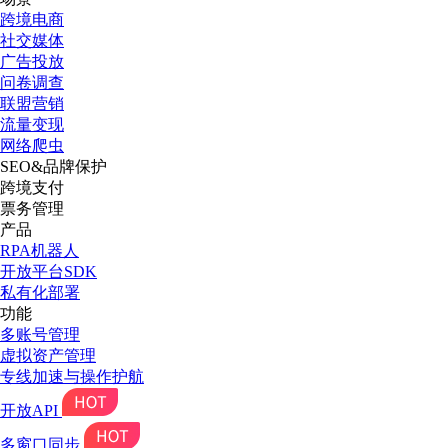
跨境电商
社交媒体
广告投放
问卷调查
联盟营销
流量变现
网络爬虫
SEO&品牌保护
跨境支付
票务管理
产品
RPA机器人
开放平台SDK
私有化部署
功能
多账号管理
虚拟资产管理
专线加速与操作护航
开放API
多窗口同步