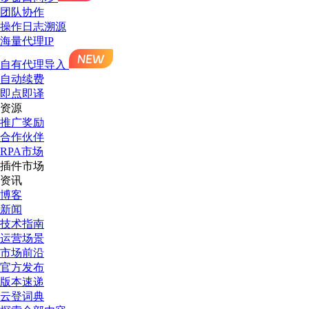
团队协作
操作日志溯源
海量代理IP
自有代理导入
自动续费
即点即译
资源
推广奖励
合作伙伴
RPA市场
插件市场
资讯
博客
新闻
技术指南
运营场景
市场前沿
官方发布
版本速递
云登词典