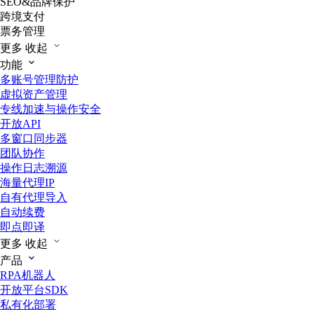
SEO&品牌保护
跨境支付
票务管理
更多
收起
功能
多账号管理防护
虚拟资产管理
专线加速与操作安全
开放API
多窗口同步器
团队协作
操作日志溯源
海量代理IP
自有代理导入
自动续费
即点即译
更多
收起
产品
RPA机器人
开放平台SDK
私有化部署