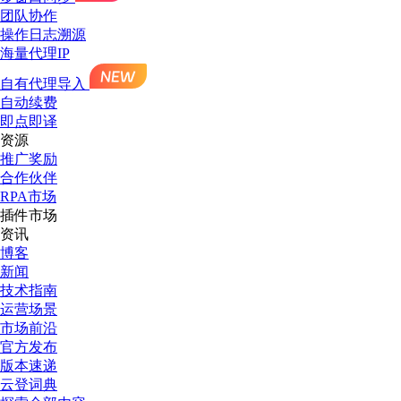
团队协作
操作日志溯源
海量代理IP
自有代理导入
自动续费
即点即译
资源
推广奖励
合作伙伴
RPA市场
插件市场
资讯
博客
新闻
技术指南
运营场景
市场前沿
官方发布
版本速递
云登词典