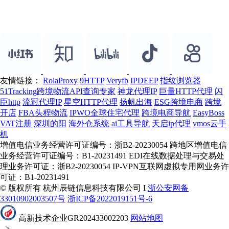
友情链接：
RolaProxy
9HTTP
Veryfb
IPDEEP
指纹浏览器
51Tracking跨境物流API查询专家
神龙代理IP
巨量HTTP代理
闪
臣http
流冠代理IP
星空HTTP代理
扬帆出海
ESG跨境电商
跨境
开店
FBA头程物流
IPWO全球住宅代理
跨境电商导航
EasyBoss
VAT注册
深圳的阳
海外仓系统
ai工具导航
天启ip代理
vmos云手
机
增值电信业务经营许可证编号：浙B2-20230054 跨地区增值电信
业务经营许可证编号：B1-20231491 EDI在线数据处理与交易处
理业务许可证：浙B2-20230054 IP-VPN互联网虚拟专用网业务许
可证：B1-20231491
© 版权所有 杭州辰链信息科技有限公司 I
浙公安网备
33010902003507号
浙ICP备2022019151号-6
高新技术企业GR202433002203
网站地图
-->