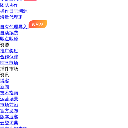
团队协作
操作日志溯源
海量代理IP
自有代理导入
自动续费
即点即译
资源
推广奖励
合作伙伴
RPA市场
插件市场
资讯
博客
新闻
技术指南
运营场景
市场前沿
官方发布
版本速递
云登词典