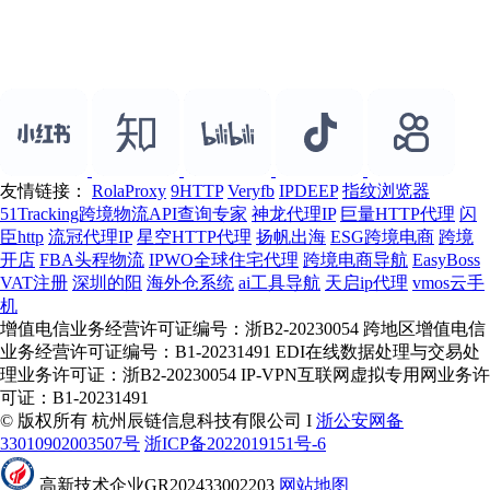
友情链接：
RolaProxy
9HTTP
Veryfb
IPDEEP
指纹浏览器
51Tracking跨境物流API查询专家
神龙代理IP
巨量HTTP代理
闪
臣http
流冠代理IP
星空HTTP代理
扬帆出海
ESG跨境电商
跨境
开店
FBA头程物流
IPWO全球住宅代理
跨境电商导航
EasyBoss
VAT注册
深圳的阳
海外仓系统
ai工具导航
天启ip代理
vmos云手
机
增值电信业务经营许可证编号：浙B2-20230054 跨地区增值电信
业务经营许可证编号：B1-20231491 EDI在线数据处理与交易处
理业务许可证：浙B2-20230054 IP-VPN互联网虚拟专用网业务许
可证：B1-20231491
© 版权所有 杭州辰链信息科技有限公司 I
浙公安网备
33010902003507号
浙ICP备2022019151号-6
高新技术企业GR202433002203
网站地图