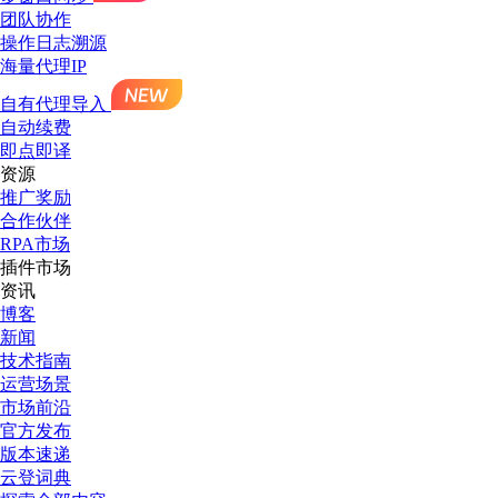
团队协作
操作日志溯源
海量代理IP
自有代理导入
自动续费
即点即译
资源
推广奖励
合作伙伴
RPA市场
插件市场
资讯
博客
新闻
技术指南
运营场景
市场前沿
官方发布
版本速递
云登词典