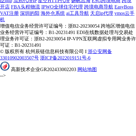
臣http
流冠代理IP
星空HTTP代理
扬帆出海
ESG跨境电商
跨境
开店
FBA头程物流
IPWO全球住宅代理
跨境电商导航
EasyBoss
VAT注册
深圳的阳
海外仓系统
ai工具导航
天启ip代理
vmos云手
机
增值电信业务经营许可证编号：浙B2-20230054 跨地区增值电信
业务经营许可证编号：B1-20231491 EDI在线数据处理与交易处
理业务许可证：浙B2-20230054 IP-VPN互联网虚拟专用网业务许
可证：B1-20231491
© 版权所有 杭州辰链信息科技有限公司 I
浙公安网备
33010902003507号
浙ICP备2022019151号-6
高新技术企业GR202433002203
网站地图
-->