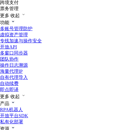
跨境支付
票务管理
更多
收起
功能
多账号管理防护
虚拟资产管理
专线加速与操作安全
开放API
多窗口同步器
团队协作
操作日志溯源
海量代理IP
自有代理导入
自动续费
即点即译
更多
收起
产品
RPA机器人
开放平台SDK
私有化部署
资源