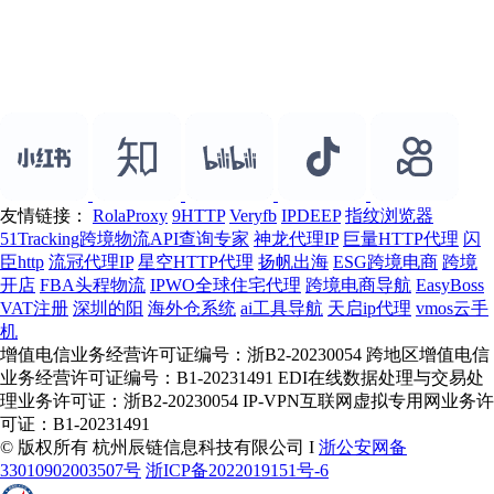
友情链接：
RolaProxy
9HTTP
Veryfb
IPDEEP
指纹浏览器
51Tracking跨境物流API查询专家
神龙代理IP
巨量HTTP代理
闪
臣http
流冠代理IP
星空HTTP代理
扬帆出海
ESG跨境电商
跨境
开店
FBA头程物流
IPWO全球住宅代理
跨境电商导航
EasyBoss
VAT注册
深圳的阳
海外仓系统
ai工具导航
天启ip代理
vmos云手
机
增值电信业务经营许可证编号：浙B2-20230054 跨地区增值电信
业务经营许可证编号：B1-20231491 EDI在线数据处理与交易处
理业务许可证：浙B2-20230054 IP-VPN互联网虚拟专用网业务许
可证：B1-20231491
© 版权所有 杭州辰链信息科技有限公司 I
浙公安网备
33010902003507号
浙ICP备2022019151号-6