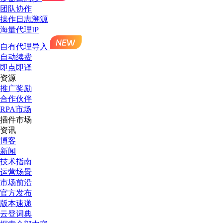
团队协作
操作日志溯源
海量代理IP
自有代理导入
自动续费
即点即译
资源
推广奖励
合作伙伴
RPA市场
插件市场
资讯
博客
新闻
技术指南
运营场景
市场前沿
官方发布
版本速递
云登词典