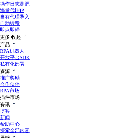
操作日志溯源
海量代理IP
自有代理导入
自动续费
即点即译
更多
收起
产品
RPA机器人
开放平台SDK
私有化部署
资源
推广奖励
合作伙伴
RPA市场
插件市场
资讯
博客
新闻
帮助中心
探索全部内容
辰链