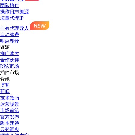
团队协作
操作日志溯源
海量代理IP
自有代理导入
自动续费
即点即译
资源
推广奖励
合作伙伴
RPA市场
插件市场
资讯
博客
新闻
技术指南
运营场景
市场前沿
官方发布
版本速递
云登词典