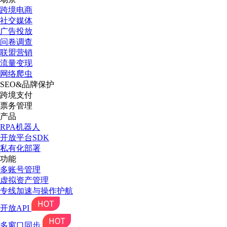
跨境电商
社交媒体
广告投放
问卷调查
联盟营销
流量变现
网络爬虫
SEO&品牌保护
跨境支付
票务管理
产品
RPA机器人
开放平台SDK
私有化部署
功能
多账号管理
虚拟资产管理
专线加速与操作护航
开放API
多窗口同步