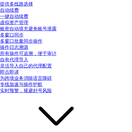
提供多线路选择
自动续费
一键自动续费
虚拟资产管理
账密自动填充避免账号泄露
多窗口同步
多窗口批量同步操作
操作日志溯源
所有操作可追溯，便于审计
自有代理导入
灵活导入自己的代理配置
即点即译
为跨境业务消除语言障碍
专线加速与操作护航
实时预警，规避封号风险