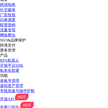
跨境电商
社交媒体
广告投放
问卷调查
联盟营销
流量变现
网络爬虫
SEO&品牌保护
跨境支付
票务管理
产品
RPA机器人
开放平台SDK
私有化部署
功能
多账号管理
虚拟资产管理
专线加速与操作护航
开放API
多窗口同步