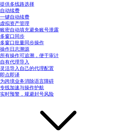
提供多线路选择
自动续费
一键自动续费
虚拟资产管理
账密自动填充避免账号泄露
多窗口同步
多窗口批量同步操作
操作日志溯源
所有操作可追溯，便于审计
自有代理导入
灵活导入自己的代理配置
即点即译
为跨境业务消除语言障碍
专线加速与操作护航
实时预警，规避封号风险