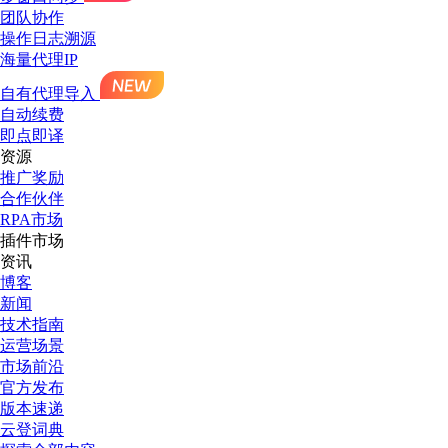
团队协作
操作日志溯源
海量代理IP
自有代理导入
自动续费
即点即译
资源
推广奖励
合作伙伴
RPA市场
插件市场
资讯
博客
新闻
技术指南
运营场景
市场前沿
官方发布
版本速递
云登词典