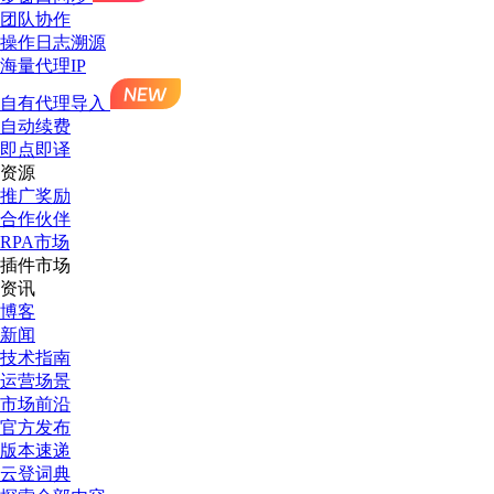
团队协作
操作日志溯源
海量代理IP
自有代理导入
自动续费
即点即译
资源
推广奖励
合作伙伴
RPA市场
插件市场
资讯
博客
新闻
技术指南
运营场景
市场前沿
官方发布
版本速递
云登词典