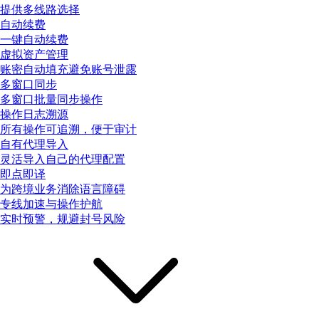
提供多线路选择
自动续费
一键自动续费
虚拟资产管理
账密自动填充避免账号泄露
多窗口同步
多窗口批量同步操作
操作日志溯源
所有操作可追溯，便于审计
自有代理导入
灵活导入自己的代理配置
即点即译
为跨境业务消除语言障碍
专线加速与操作护航
实时预警，规避封号风险