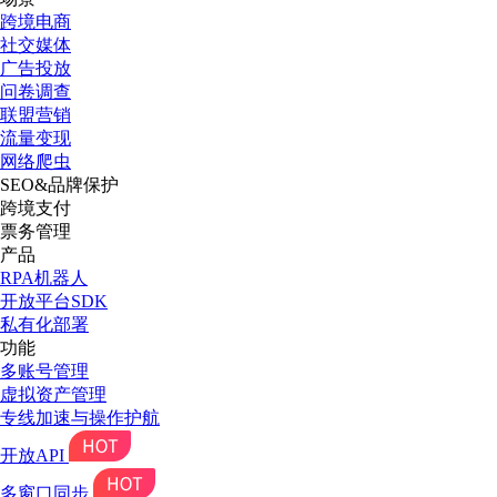
跨境电商
社交媒体
广告投放
问卷调查
联盟营销
流量变现
网络爬虫
SEO&品牌保护
跨境支付
票务管理
产品
RPA机器人
开放平台SDK
私有化部署
功能
多账号管理
虚拟资产管理
专线加速与操作护航
开放API
多窗口同步