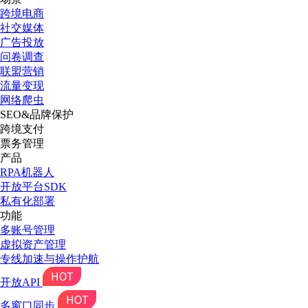
跨境电商
社交媒体
广告投放
问卷调查
联盟营销
流量变现
网络爬虫
SEO&品牌保护
跨境支付
票务管理
产品
RPA机器人
开放平台SDK
私有化部署
功能
多账号管理
虚拟资产管理
专线加速与操作护航
开放API
多窗口同步