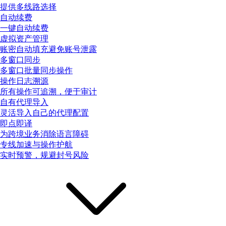
提供多线路选择
自动续费
一键自动续费
虚拟资产管理
账密自动填充避免账号泄露
多窗口同步
多窗口批量同步操作
操作日志溯源
所有操作可追溯，便于审计
自有代理导入
灵活导入自己的代理配置
即点即译
为跨境业务消除语言障碍
专线加速与操作护航
实时预警，规避封号风险