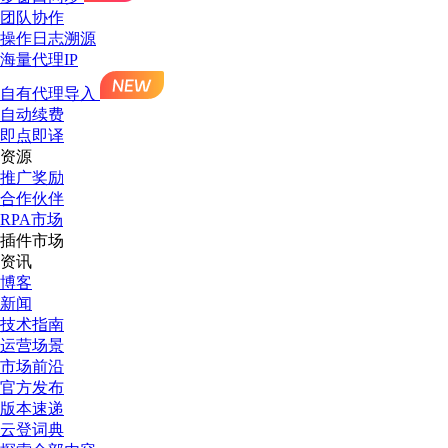
团队协作
操作日志溯源
海量代理IP
自有代理导入
自动续费
即点即译
资源
推广奖励
合作伙伴
RPA市场
插件市场
资讯
博客
新闻
技术指南
运营场景
市场前沿
官方发布
版本速递
云登词典