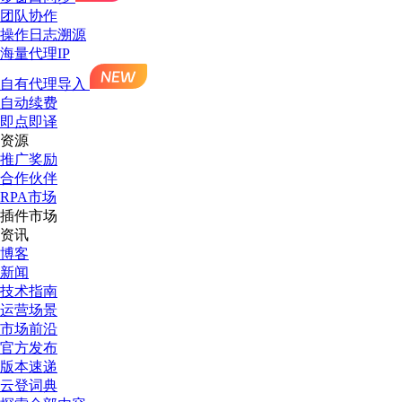
团队协作
操作日志溯源
海量代理IP
自有代理导入
自动续费
即点即译
资源
推广奖励
合作伙伴
RPA市场
插件市场
资讯
博客
新闻
技术指南
运营场景
市场前沿
官方发布
版本速递
云登词典