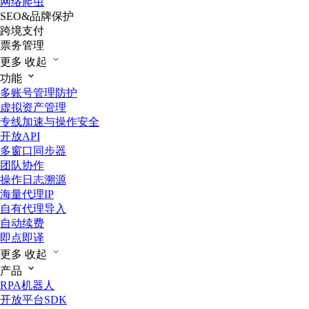
网络爬虫
SEO&品牌保护
跨境支付
票务管理
更多
收起
功能
多账号管理防护
虚拟资产管理
专线加速与操作安全
开放API
多窗口同步器
团队协作
操作日志溯源
海量代理IP
自有代理导入
自动续费
即点即译
更多
收起
产品
RPA机器人
开放平台SDK