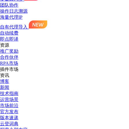
团队协作
操作日志溯源
海量代理IP
自有代理导入
自动续费
即点即译
资源
推广奖励
合作伙伴
RPA市场
插件市场
资讯
博客
新闻
技术指南
运营场景
市场前沿
官方发布
版本速递
云登词典