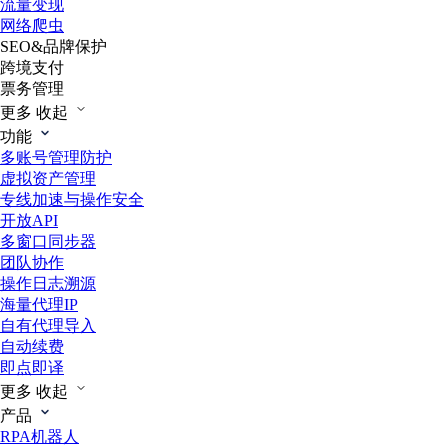
流量变现
网络爬虫
SEO&品牌保护
跨境支付
票务管理
更多
收起
功能
多账号管理防护
虚拟资产管理
专线加速与操作安全
开放API
多窗口同步器
团队协作
操作日志溯源
海量代理IP
自有代理导入
自动续费
即点即译
更多
收起
产品
RPA机器人