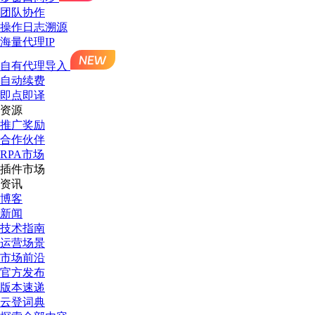
团队协作
操作日志溯源
海量代理IP
自有代理导入
自动续费
即点即译
资源
推广奖励
合作伙伴
RPA市场
插件市场
资讯
博客
新闻
技术指南
运营场景
市场前沿
官方发布
版本速递
云登词典