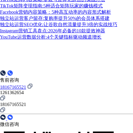
TikTok矩阵变现指南:5种适合矩阵玩家的赚钱模式
Facebook营销内容策略：5种高互动率的内容形式解析
独立站运营客户留存:复购率提升50%的会员体系搭建
独立站运营SEO优化:让谷歌自然流量提升3倍的实战技巧
Instagram营销工具盘点:2026年必备的10款提效神器
YouTube运营数据分析:4个关键指标驱动频道增长
售前咨询
18167165521
1261362654
18167165521
微信咨询