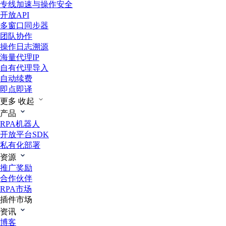
专线加速与操作安全
开放API
多窗口同步器
团队协作
操作日志溯源
海量代理IP
自有代理导入
自动续费
即点即译
更多
收起
产品
RPA机器人
开放平台SDK
私有化部署
资源
推广奖励
合作伙伴
RPA市场
插件市场
资讯
博客