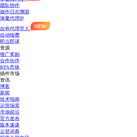
团队协作
操作日志溯源
海量代理IP
自有代理导入
自动续费
即点即译
资源
推广奖励
合作伙伴
RPA市场
插件市场
资讯
博客
新闻
技术指南
运营场景
市场前沿
官方发布
版本速递
云登词典