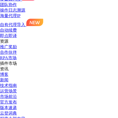
团队协作
操作日志溯源
海量代理IP
自有代理导入
自动续费
即点即译
资源
推广奖励
合作伙伴
RPA市场
插件市场
资讯
博客
新闻
技术指南
运营场景
市场前沿
官方发布
版本速递
云登词典