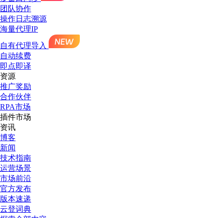
团队协作
操作日志溯源
海量代理IP
自有代理导入
自动续费
即点即译
资源
推广奖励
合作伙伴
RPA市场
插件市场
资讯
博客
新闻
技术指南
运营场景
市场前沿
官方发布
版本速递
云登词典