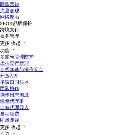
联盟营销
流量变现
网络爬虫
SEO&品牌保护
跨境支付
票务管理
更多
收起
功能
多账号管理防护
虚拟资产管理
专线加速与操作安全
开放API
多窗口同步器
团队协作
操作日志溯源
海量代理IP
自有代理导入
自动续费
即点即译
更多
收起
产品