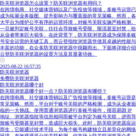
防关联浏览器怎么设置？防关联浏览器有用吗？
在跨境电商、社交媒体营销以及广告投放等领域，多账号运营已
成为拓展业务版图、提升影响力与覆盖面的常见策略。然而，各
大平台为维护公平有序的运营环境，对账号关联实施严格检测。
一旦被判定账号关联，往往会导致账号受限、限流甚至封禁，给
从业者带来巨大损失。在此背景下，防关联浏览器成为保障多账
号安全运营的关键工具，而云登指纹浏览器凭借其卓越的性能与
丰富的功能，在众多防关联浏览器中脱颖而出。下面将详细介绍
云登防关联浏览器的设置方法及其显著功效。
2025-08-22 16:57:35
防关联浏览器
免费防关联浏览器
防关联浏览器哪个好
防关联浏览器哪个好一点？防关联浏览器有哪些？
在跨境电商、社交媒体营销以及广告投放等领域，多账号运营是
常见策略。然而，平台对于账号关联的严格检测，成为从业者面
临的一大挑战。使用普通浏览器进行多账号操作，很容易因 IP
地址、浏览器指纹等信息相同而被平台判定为账号关联，进而导
致账号受限甚至封禁，造成巨大损失。此时，防关联浏览器应运
而生，它能通过技术手段，为每个账号构建独立且差异化的网络
环境，有效规避平台的关联检测。但市场上防关联浏览器众多，