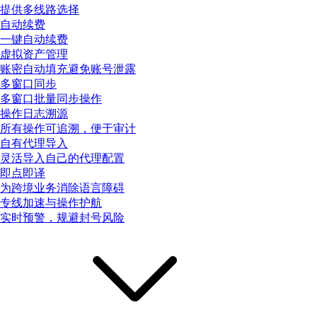
提供多线路选择
自动续费
一键自动续费
虚拟资产管理
账密自动填充避免账号泄露
多窗口同步
多窗口批量同步操作
操作日志溯源
所有操作可追溯，便于审计
自有代理导入
灵活导入自己的代理配置
即点即译
为跨境业务消除语言障碍
专线加速与操作护航
实时预警，规避封号风险