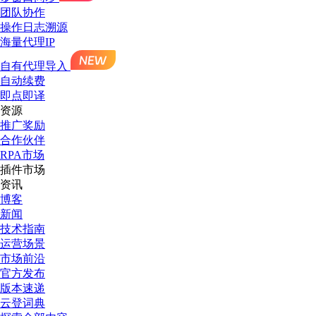
团队协作
操作日志溯源
海量代理IP
自有代理导入
自动续费
即点即译
资源
推广奖励
合作伙伴
RPA市场
插件市场
资讯
博客
新闻
技术指南
运营场景
市场前沿
官方发布
版本速递
云登词典