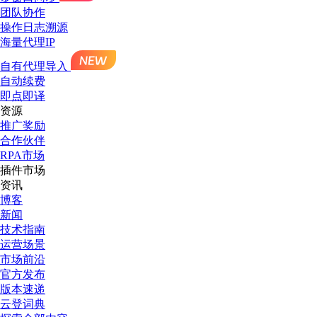
团队协作
操作日志溯源
海量代理IP
自有代理导入
自动续费
即点即译
资源
推广奖励
合作伙伴
RPA市场
插件市场
资讯
博客
新闻
技术指南
运营场景
市场前沿
官方发布
版本速递
云登词典