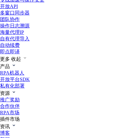
开放API
多窗口同步器
团队协作
操作日志溯源
海量代理IP
自有代理导入
自动续费
即点即译
更多
收起
产品
RPA机器人
开放平台SDK
私有化部署
资源
推广奖励
合作伙伴
RPA市场
插件市场
资讯
博客