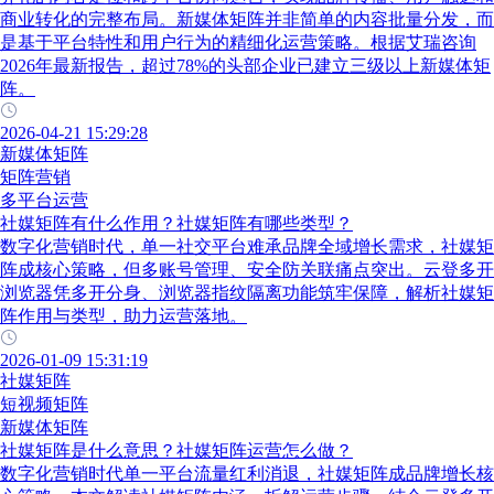
商业转化的完整布局。新媒体矩阵并非简单的内容批量分发，而
是基于平台特性和用户行为的精细化运营策略。根据艾瑞咨询
2026年最新报告，超过78%的头部企业已建立三级以上新媒体矩
阵。
2026-04-21 15:29:28
新媒体矩阵
矩阵营销
多平台运营
社媒矩阵有什么作用？社媒矩阵有哪些类型？
数字化营销时代，单一社交平台难承品牌全域增长需求，社媒矩
阵成核心策略，但多账号管理、安全防关联痛点突出。云登多开
浏览器凭多开分身、浏览器指纹隔离功能筑牢保障，解析社媒矩
阵作用与类型，助力运营落地。
2026-01-09 15:31:19
社媒矩阵
短视频矩阵
新媒体矩阵
社媒矩阵是什么意思？社媒矩阵运营怎么做？
数字化营销时代单一平台流量红利消退，社媒矩阵成品牌增长核