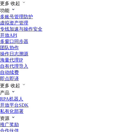
更多
收起
功能
多账号管理防护
虚拟资产管理
专线加速与操作安全
开放API
多窗口同步器
团队协作
操作日志溯源
海量代理IP
自有代理导入
自动续费
即点即译
更多
收起
产品
RPA机器人
开放平台SDK
私有化部署
资源
推广奖励
合作伙伴