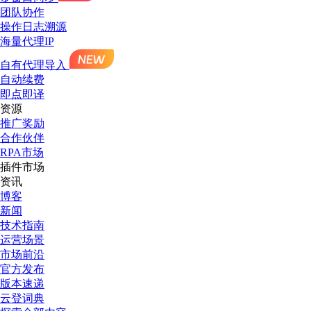
团队协作
操作日志溯源
海量代理IP
自有代理导入
自动续费
即点即译
资源
推广奖励
合作伙伴
RPA市场
插件市场
资讯
博客
新闻
技术指南
运营场景
市场前沿
官方发布
版本速递
云登词典