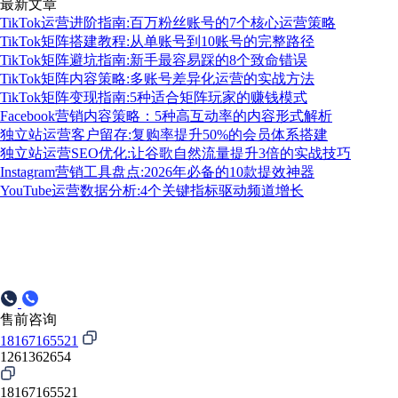
最新文章
TikTok运营进阶指南:百万粉丝账号的7个核心运营策略
TikTok矩阵搭建教程:从单账号到10账号的完整路径
TikTok矩阵避坑指南:新手最容易踩的8个致命错误
TikTok矩阵内容策略:多账号差异化运营的实战方法
TikTok矩阵变现指南:5种适合矩阵玩家的赚钱模式
Facebook营销内容策略：5种高互动率的内容形式解析
独立站运营客户留存:复购率提升50%的会员体系搭建
独立站运营SEO优化:让谷歌自然流量提升3倍的实战技巧
Instagram营销工具盘点:2026年必备的10款提效神器
YouTube运营数据分析:4个关键指标驱动频道增长
售前咨询
18167165521
1261362654
18167165521