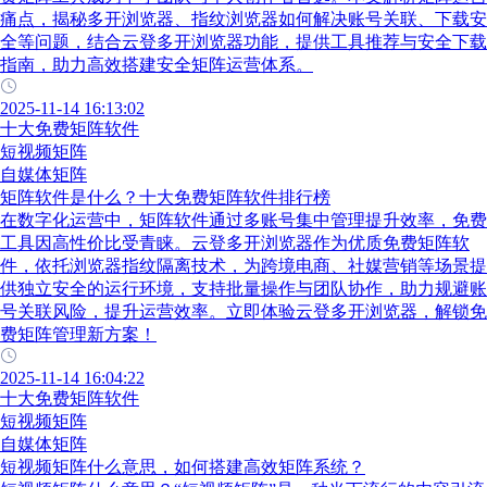
痛点，揭秘多开浏览器、指纹浏览器如何解决账号关联、下载安
全等问题，结合云登多开浏览器功能，提供工具推荐与安全下载
指南，助力高效搭建安全矩阵运营体系。
2025-11-14 16:13:02
十大免费矩阵软件
短视频矩阵
自媒体矩阵
矩阵软件是什么？十大免费矩阵软件排行榜
在数字化运营中，矩阵软件通过多账号集中管理提升效率，免费
工具因高性价比受青睐。云登多开浏览器作为优质免费矩阵软
件，依托浏览器指纹隔离技术，为跨境电商、社媒营销等场景提
供独立安全的运行环境，支持批量操作与团队协作，助力规避账
号关联风险，提升运营效率。立即体验云登多开浏览器，解锁免
费矩阵管理新方案！
2025-11-14 16:04:22
十大免费矩阵软件
短视频矩阵
自媒体矩阵
短视频矩阵什么意思，如何搭建高效矩阵系统？