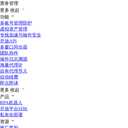
票务管理
更多
收起
功能
多账号管理防护
虚拟资产管理
专线加速与操作安全
开放API
多窗口同步器
团队协作
操作日志溯源
海量代理IP
自有代理导入
自动续费
即点即译
更多
收起
产品
RPA机器人
开放平台SDK
私有化部署
资源
推广奖励