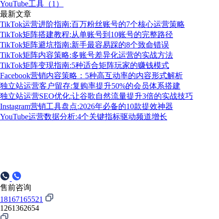
YouTube工具（1）
最新文章
TikTok运营进阶指南:百万粉丝账号的7个核心运营策略
TikTok矩阵搭建教程:从单账号到10账号的完整路径
TikTok矩阵避坑指南:新手最容易踩的8个致命错误
TikTok矩阵内容策略:多账号差异化运营的实战方法
TikTok矩阵变现指南:5种适合矩阵玩家的赚钱模式
Facebook营销内容策略：5种高互动率的内容形式解析
独立站运营客户留存:复购率提升50%的会员体系搭建
独立站运营SEO优化:让谷歌自然流量提升3倍的实战技巧
Instagram营销工具盘点:2026年必备的10款提效神器
YouTube运营数据分析:4个关键指标驱动频道增长
售前咨询
18167165521
1261362654