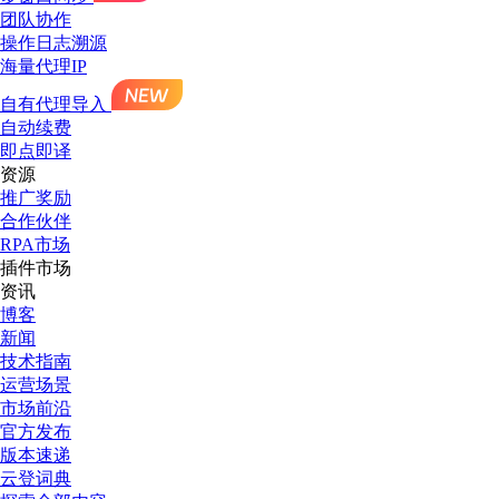
团队协作
操作日志溯源
海量代理IP
自有代理导入
自动续费
即点即译
资源
推广奖励
合作伙伴
RPA市场
插件市场
资讯
博客
新闻
技术指南
运营场景
市场前沿
官方发布
版本速递
云登词典