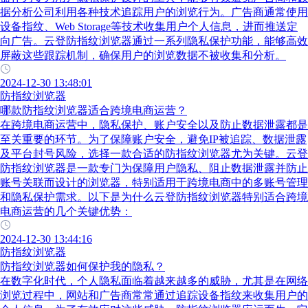
据分析公司利用各种技术追踪用户的浏览行为。广告商通常使用
设备指纹、Web Storage等技术收集用户个人信息，进而推送定
向广告。云登防指纹浏览器通过一系列隐私保护功能，能够高效
屏蔽这些跟踪机制，确保用户的浏览数据不被收集和分析。
2024-12-30 13:48:01
防指纹浏览器
哪款防指纹浏览器适合跨境电商运营？
在跨境电商运营中，隐私保护、账户安全以及防止数据泄露都是
至关重要的环节。为了保障账户安全，避免IP被追踪、数据泄露
及平台封号风险，选择一款合适的防指纹浏览器尤为关键。云登
防指纹浏览器是一款专门为保障用户隐私、阻止数据泄露并防止
账号关联而设计的浏览器，特别适用于跨境电商中的多账号管理
和隐私保护需求。以下是为什么云登防指纹浏览器特别适合跨境
电商运营的几个关键优势：
2024-12-30 13:44:16
防指纹浏览器
防指纹浏览器如何保护我的隐私？
在数字化时代，个人隐私面临着越来越多的威胁，尤其是在网络
浏览过程中，网站和广告商常常通过追踪设备指纹来收集用户的